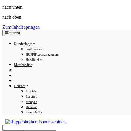
nach unten
nach oben
Zum Inhalt springen
Menü
Kundenlogin
Serviceportal
HUPPIFleetmanagement
Handbücher
Merchandise
Deutsch
English
Español
Français
Hrvatski
Slovenščina