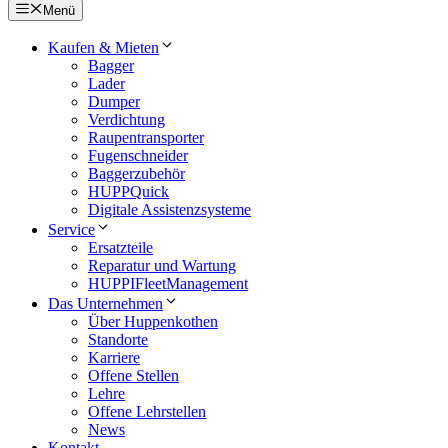
Menü
Kaufen & Mieten
Bagger
Lader
Dumper
Verdichtung
Raupentransporter
Fugenschneider
Baggerzubehör
HUPPQuick
Digitale Assistenzsysteme
Service
Ersatzteile
Reparatur und Wartung
HUPPIFleetManagement
Das Unternehmen
Über Huppenkothen
Standorte
Karriere
Offene Stellen
Lehre
Offene Lehrstellen
News
Kontakt