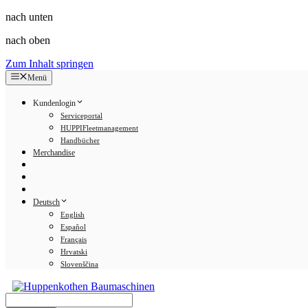
nach unten
nach oben
Zum Inhalt springen
Menü
Kundenlogin
Serviceportal
HUPPIFleetmanagement
Handbücher
Merchandise
Deutsch
English
Español
Français
Hrvatski
Slovenščina