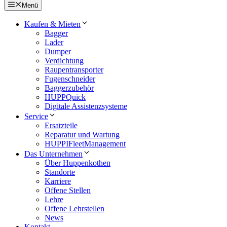
Menü
Kaufen & Mieten
Bagger
Lader
Dumper
Verdichtung
Raupentransporter
Fugenschneider
Baggerzubehör
HUPPQuick
Digitale Assistenzsysteme
Service
Ersatzteile
Reparatur und Wartung
HUPPIFleetManagement
Das Unternehmen
Über Huppenkothen
Standorte
Karriere
Offene Stellen
Lehre
Offene Lehrstellen
News
Kontakt