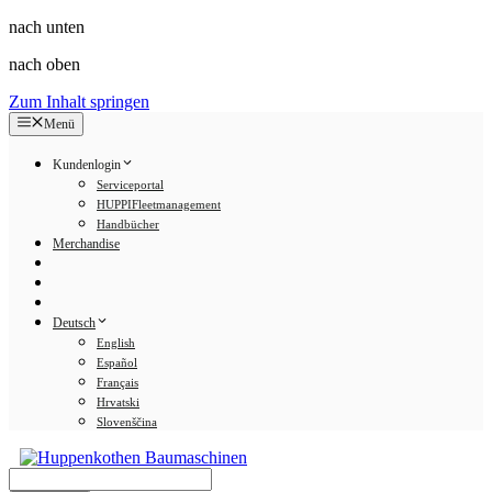
nach unten
nach oben
Zum Inhalt springen
Menü
Kundenlogin
Serviceportal
HUPPIFleetmanagement
Handbücher
Merchandise
Deutsch
English
Español
Français
Hrvatski
Slovenščina