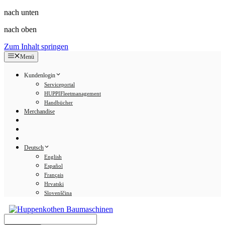
nach unten
nach oben
Zum Inhalt springen
Menü
Kundenlogin
Serviceportal
HUPPIFleetmanagement
Handbücher
Merchandise
Deutsch
English
Español
Français
Hrvatski
Slovenščina