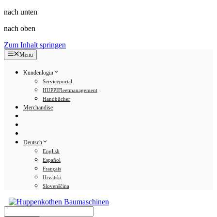
nach unten
nach oben
Zum Inhalt springen
Menü
Kundenlogin
Serviceportal
HUPPIFleetmanagement
Handbücher
Merchandise
Deutsch
English
Español
Français
Hrvatski
Slovenščina