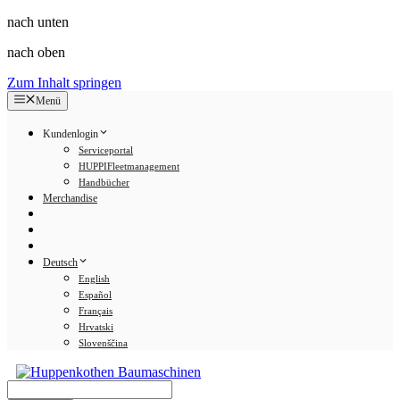
nach unten
nach oben
Zum Inhalt springen
Menü
Kundenlogin
Serviceportal
HUPPIFleetmanagement
Handbücher
Merchandise
Deutsch
English
Español
Français
Hrvatski
Slovenščina