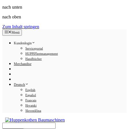
nach unten
nach oben
Zum Inhalt springen
Menü
Kundenlogin
Serviceportal
HUPPIFleetmanagement
Handbücher
Merchandise
Deutsch
English
Español
Français
Hrvatski
Slovenščina